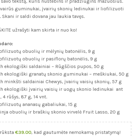
 savo tekstą, kuris nustebins ir pradžiugins mažuosius.
vairūs guminukai, įvairių skonių ledinukai ir liofilizuoti
. Skani ir saldi dovana jau laukia tavęs.
ITE užrašyti kam skirta ir nuo ko!
udaro:
ofilizuotų obuolių ir mėlynių batonėlis, 9 g
ofilizuotų obuolių ir pasiflorų batonėlis, 9 g
h ekologiški saldainiai – Rūgščios pupos, 50 g
h ekologiški granatų skonio guminukai – meškiukai, 50 g
 minkšti saldainiai Chewys, įvairių vaisių skonių, 57 g
h ekologiški įvairių vaisių ir uogų skonio ledinukai ant
 4 rūšys, 87 g, 14 vnt.
ofilizuotų ananasų gabaliukai, 15 g
nja obuolių ir braškių skonio virvelė Fruit Lasso, 20 g
rūksta
€
39.00
, kad gautumėte nemokamą pristatymą!