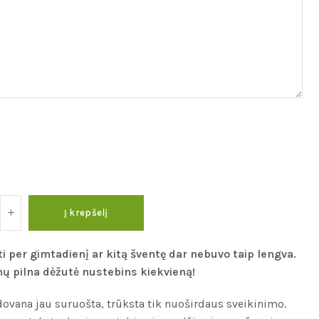
Į krepšelį
i per gimtadienį ar kitą šventę dar nebuvo taip lengva.
 pilna dėžutė nustebins kiekvieną!
dovana jau suruošta, trūksta tik nuoširdaus sveikinimo.