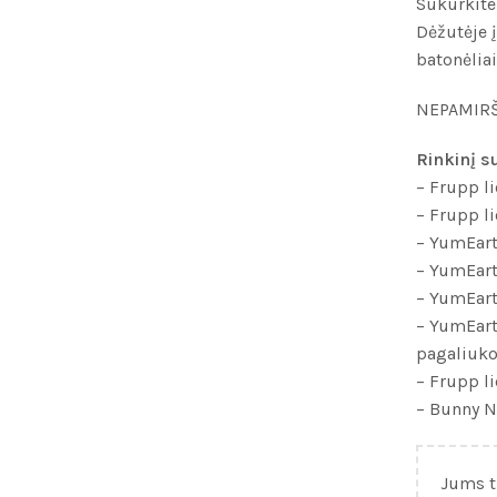
Sukurkite
Dėžutėje į
batonėliai
NEPAMIRŠK
Rinkinį s
– Frupp li
– Frupp li
– YumEart
– YumEart
– YumEarth
– YumEart
pagaliuko,
– Frupp li
– Bunny Ni
Jums t