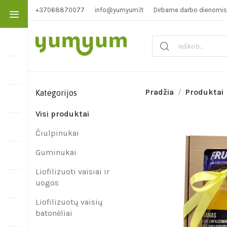
+37068870077
info@yumyum.lt
Dirbame darbo dienomis 1
Pradžia
Produktai
Kategorijos
Visi produktai
Čiulpinukai
Guminukai
Liofilizuoti vaisiai ir
uogos
Liofilizuotų vaisių
batonėliai