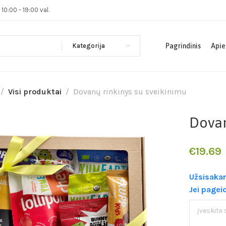
0:00 - 19:00 val.
Kategorija
Pagrindinis
Apie
Visi produktai
Dovanų rinkinys su sveikinimu
Dovan
€
19.69
Užsisakan
Jei pagei