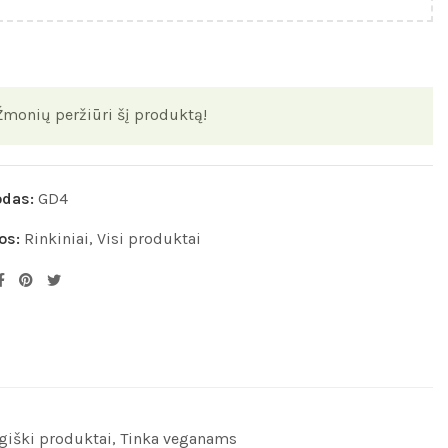
Žmonių peržiūri šį produktą!
odas:
GD4
os:
Rinkiniai
,
Visi produktai
ogiški produktai, Tinka veganams