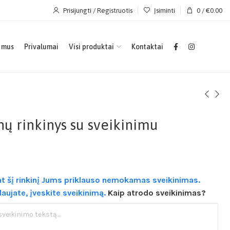
Prisijungti / Registruotis
Įsiminti
0
/
€
0.00
 mus
Privalumai
Visi produktai
Kontaktai
ų rinkinys su sveikinimu
t šį rinkinį Jums priklauso nemokamas sveikinimas.
daujate, įveskite sveikinimą.
Kaip atrodo sveikinimas?