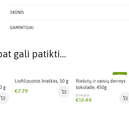
SKONIS
GAMINTOJAI
at gali patikti…
-16%
Liofilizuotos braškės, 50 g
Riešutų ir vaisių derinys
0 g
šokolade, 450g
€
7.79
€
14.89
€
12.49