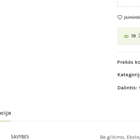
Įsiminti
19
Prekės k
Kategorij
Dalintis:
cija
Be glitimo, Ekol
SAVYBĖS