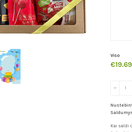
Viso
€19.69
Nustebint
Saldumynų
Kai saldi 