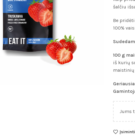
šalčiu iš
Be pridėti
100% vaisi
Sudedamo
100 g mai
iš kurių s
maistinių 
Geriausia 
Gamintoj
Jums t
Įsiminti