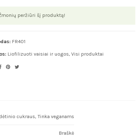
Žmonių peržiūri šį produktą!
odas:
FR401
os:
Liofilizuoti vaisiai ir uogos
,
Visi produktai
idėtinio cukraus, Tinka veganams
Braškė