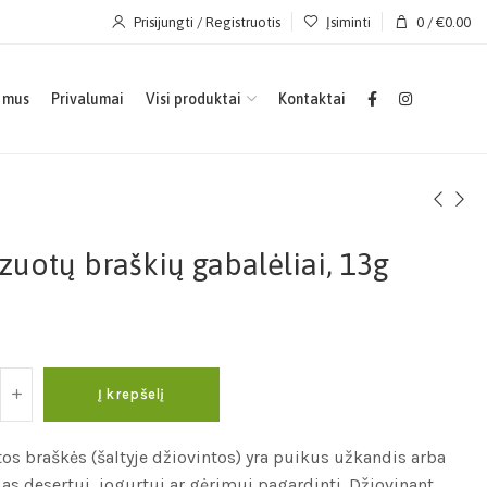
Prisijungti / Registruotis
Įsiminti
0
/
€
0.00
 mus
Privalumai
Visi produktai
Kontaktai
izuotų braškių gabalėliai, 13g
Į krepšelį
tos braškės (šaltyje džiovintos) yra puikus užkandis arba
as desertui, jogurtui ar gėrimui pagardinti. Džiovinant