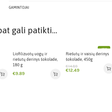
GAMINTOJAI
at gali patikti…
-16%
Liofilizuotų uogų ir
Riešutų ir vaisių derinys
riešutų derinys šokolade,
šokolade, 450g
180 g
€
14.89
€
12.49
€
9.89