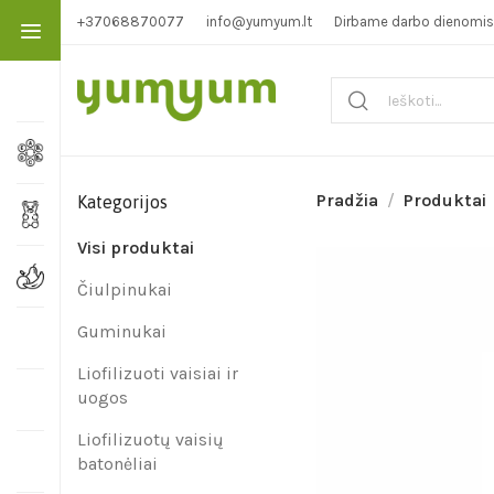
+37068870077
info@yumyum.lt
Dirbame darbo dienomis 1
Pradžia
Produktai
Kategorijos
Visi produktai
Čiulpinukai
Guminukai
Liofilizuoti vaisiai ir
uogos
Liofilizuotų vaisių
batonėliai