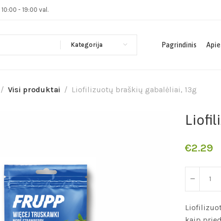
0:00 - 19:00 val.
Kategorija
Pagrindinis
Apie
Visi produktai
Liofilizuotų braškių gabalėliai, 13g
Liofil
€
2.29
Liofilizuo
kaip pried