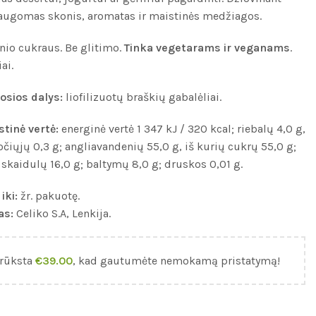
saugomas skonis, aromatas ir maistinės medžiagos.
nio cukraus. Be glitimo.
Tinka vegetarams ir veganams
.
ai.
sios dalys:
liofilizuotų braškių gabalėliai.
stinė vertė:
energinė vertė 1 347 kJ / 320 kcal; riebalų 4,0 g,
očiųjų 0,3 g; angliavandenių 55,0 g, iš kurių cukrų 55,0 g;
skaidulų 16,0 g; baltymų 8,0 g; druskos 0,01 g.
iki:
žr. pakuotę.
as:
Celiko S.A, Lenkija.
rūksta
€
39.00
, kad gautumėte nemokamą pristatymą!