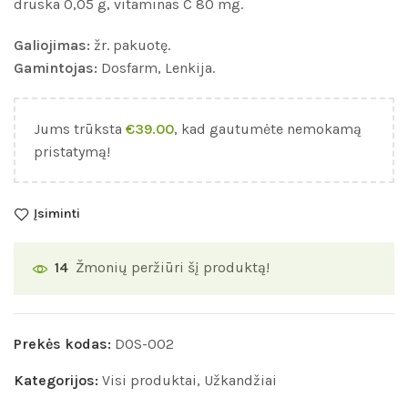
druska 0,05 g, vitaminas C 80 mg.
Galiojimas:
žr. pakuotę.
Gamintojas:
Dosfarm, Lenkija.
Jums trūksta
€
39.00
, kad gautumėte nemokamą
pristatymą!
Įsiminti
Žmonių peržiūri šį produktą!
14
Prekės kodas:
DOS-002
Kategorijos:
Visi produktai
,
Užkandžiai