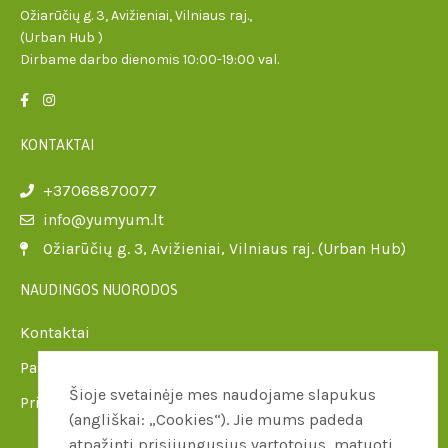
Ožiarūčių g. 3, Avižieniai, Vilniaus raj.,
(Urban Hub )
Dirbame darbo dienomis 10:00-19:00 val.
KONTAKTAI
+37068870077
info@yumyum.lt
Ožiarūčių g. 3, Avižieniai, Vilniaus raj. (Urban Hub)
NAUDINGOS NUORODOS
Kontaktai
Paslaugų teikimo sąlygos
Šioje svetainėje mes naudojame slapukus
Privatumo politika
(angliškai: „Cookies“). Jie mums padeda
atpažinti prisijungusius vartotojus, matuoti