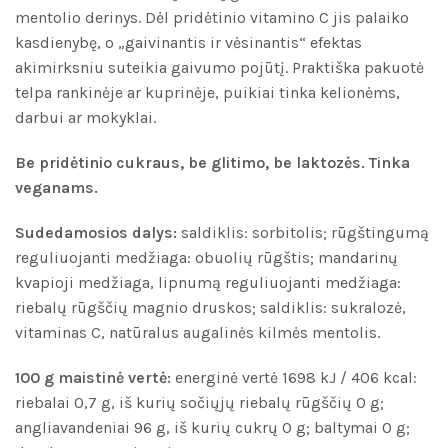
mentolio derinys. Dėl pridėtinio vitamino C jis palaiko
kasdienybę, o „gaivinantis ir vėsinantis“ efektas
akimirksniu suteikia gaivumo pojūtį. Praktiška pakuotė
telpa rankinėje ar kuprinėje, puikiai tinka kelionėms,
darbui ar mokyklai.
Be pridėtinio cukraus, be glitimo, be laktozės. Tinka
veganams.
Sudedamosios dalys:
saldiklis: sorbitolis; rūgštingumą
reguliuojanti medžiaga: obuolių rūgštis; mandarinų
kvapioji medžiaga, lipnumą reguliuojanti medžiaga:
riebalų rūgščių magnio druskos; saldiklis: sukralozė,
vitaminas C, natūralus augalinės kilmės mentolis.
100 g maistinė vertė:
energinė vertė 1698 kJ / 406 kcal:
riebalai 0,7 g, iš kurių sočiųjų riebalų rūgščių 0 g;
angliavandeniai 96 g, iš kurių cukrų 0 g; baltymai 0 g;