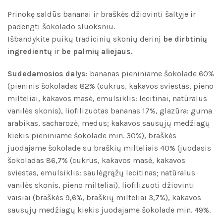
Prinokę saldūs bananai ir braškės džiovinti šaltyje ir
padengti šokolado sluoksniu.
Išbandykite puikų tradicinių skonių derinį
be dirbtinių
ingredientų
ir
be palmių aliejaus.
Sudedamosios dalys:
bananas pieniniame šokolade 60%
(pieninis šokoladas 82% (cukrus, kakavos sviestas, pieno
milteliai, kakavos masė, emulsiklis: lecitinai, natūralus
vanilės skonis), liofilizuotas bananas 17%, glazūra: guma
arabikas, sacharozė, medus; kakavos sausųjų medžiagų
kiekis pieniniame šokolade min. 30%), braškės
juodajame šokolade su braškių milteliais 40% (juodasis
šokoladas 86,7% (cukrus, kakavos masė, kakavos
sviestas, emulsiklis: saulėgrąžų lecitinas; natūralus
vanilės skonis, pieno milteliai), liofilizuoti džiovinti
vaisiai (braškės 9,6%, braškių milteliai 3,7%), kakavos
sausųjų medžiagų kiekis juodajame šokolade min. 49%.