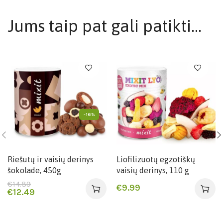
Jums taip pat gali patikti…
-16%
Riešutų ir vaisių derinys
Liofilizuotų egzotiškų
šokolade, 450g
vaisių derinys, 110 g
€
14.89
€
9.99
€
12.49