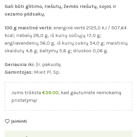
Gali būti glitimo, riešutų, žemės riešutų, sojos ir
sezamo pėdsakų.
100 g maistinė vertė:
energinė vertė 2125,0 kJ / 507,64
kcal; riebalų 28,0 g, iš kurių sočiųjų 17,0 g;
angliavandenių 56,0 g, iš kurių cukrų 54,0 g; maistinių
skaidulų 4,8 g; baltymų 5,8 g; druskos 0,06 g.
Geriausia iki:
žr. pakuotę.
Gamintojas:
Mixit Pl. Sp.
Jums trūksta
€
39.00
, kad gautumėte nemokamą
pristatymą!
Įsiminti