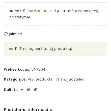
Jums trūksta
€
39.00
, kad gautumėte nemokamą
pristatymą!
Įsiminti
Žmonių peržiūri šį produktą!
11
Prekės kodas:
BN-304
Kategorijos:
Visi produktai
,
Vaisių juostelės
Dalintis:
Papildoma informacija