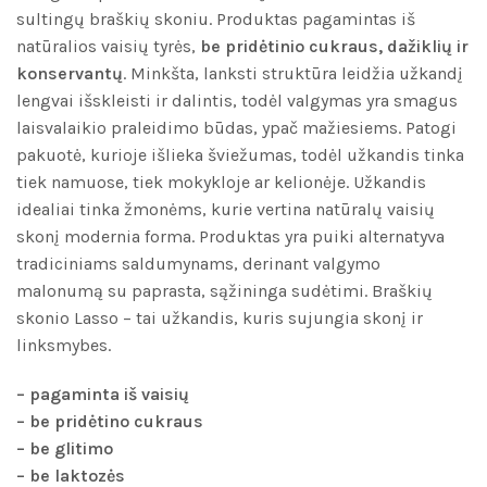
sultingų braškių skoniu. Produktas pagamintas iš
natūralios vaisių tyrės,
be pridėtinio cukraus, dažiklių ir
konservantų
. Minkšta, lanksti struktūra leidžia užkandį
lengvai išskleisti ir dalintis, todėl valgymas yra smagus
laisvalaikio praleidimo būdas, ypač mažiesiems. Patogi
pakuotė, kurioje išlieka šviežumas, todėl užkandis tinka
tiek namuose, tiek mokykloje ar kelionėje. Užkandis
idealiai tinka žmonėms, kurie vertina natūralų vaisių
skonį modernia forma. Produktas yra puiki alternatyva
tradiciniams saldumynams, derinant valgymo
malonumą su paprasta, sąžininga sudėtimi. Braškių
skonio Lasso – tai užkandis, kuris sujungia skonį ir
linksmybes.
– pagaminta iš vaisių
– be pridėtino cukraus
– be glitimo
– be laktozės