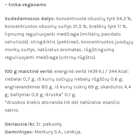
– tinka veganams
Sudedamosios dalys:
koncentruota obuolių tyrė 54,3 %,
koncentruotos obuolių sultys 31,5 %, braškių tyrė 11 %,
lipnumą reguliuojanti medžiaga (miltelių pavidalo
celiuliozė), stingdiklis (pektinai), koncentruotos juodųjų
morkų sultys, natūralus aromatas, rūgštingumą
reguliuojanti medžiaga (citrinų rūgštis).
100 g maistinė vertė:
energinė vertė 1439 kJ / 344 kcal:
riebalai 0,7 g, iš kurių sočiųjų riebalų rūgščių 0,6 g;
angliavandeniai 80 g, iš kurių cukrų 69 g; skaidulos 4,4
g; baltymai 0,9 g; druska* 0,1 g.
*druskos kiekis atsiranda tik dėl natūraliai esančio
natrio.
Geriausia iki:
žr. pakuotę.
Gamintojas:
Merkury S.A., Lenkija.