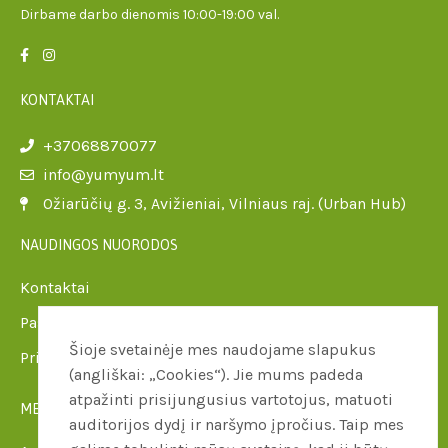
Dirbame darbo dienomis 10:00-19:00 val.
KONTAKTAI
+37068870077
info@yumyum.lt
Ožiarūčių g. 3, Avižieniai, Vilniaus raj. (Urban Hub)
NAUDINGOS NUORODOS
Kontaktai
Paslaugų teikimo sąlygos
Šioje svetainėje mes naudojame slapukus
Privatumo politika
(angliškai: „Cookies“). Jie mums padeda
atpažinti prisijungusius vartotojus, matuoti
MENIU
auditorijos dydį ir naršymo įpročius. Taip mes